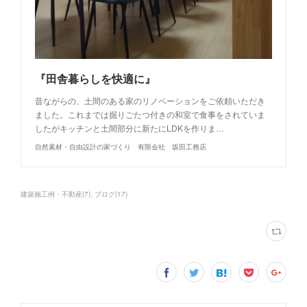
『田舎暮らしを快適に』
昔ながらの、土間のある家のリノベーションをご依頼いただき
ました。これまでは掘りごたつ付きの和室で食事をされていま
したがキッチンと土間部分に新たにLDKを作りま…
自然素材・自由設計の家づくり 有限会社 坂田工務店
建築施工例・不動産
(
7
)
ブログ
(
17
)