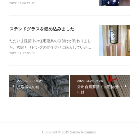
2022.01.06 21:10
ステンドグラスを嵌め込みました
ただいま建築中の住宅建具の取付けが終わりまし
た。玄関とリビングの間仕切りに購入していた…
2021.09.17 03:50
2020.07.29 06:24
2020.03.28 06:25
足場撤去の前に
外出自粛要請で自宅待機中
には
Copyright © 2019 Sakata Koumuten.